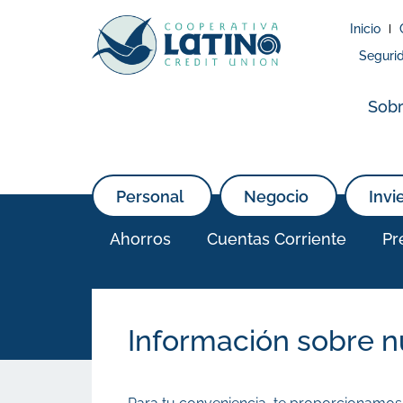
Inicio
Seguri
Sobr
Personal
Negocio
Invi
Ahorros
Cuentas Corriente
Pr
Información sobre n
Información sobre n