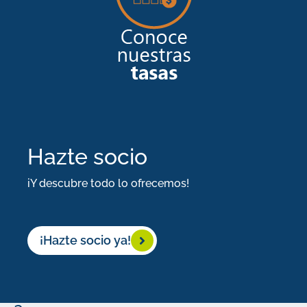
mismo
tiempo
cada
año,
no
dejes
Hazte socio
que
iY descubre todo lo ofrecemos!
te
tomen
por
¡Hazte socio ya!
sorpresa,
¡Empieza