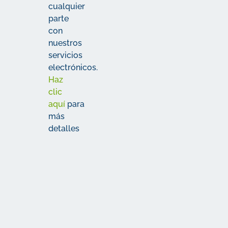
cualquier
parte
con
nuestros
servicios
electrónicos.
Haz
clic
aquí
para
más
detalles
La letra
pequeña
Más
Los detalles