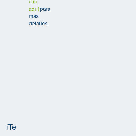
clic
aquí
para
más
detalles
La letra
pequeña
Más
Los detalles
importantes
¡Te