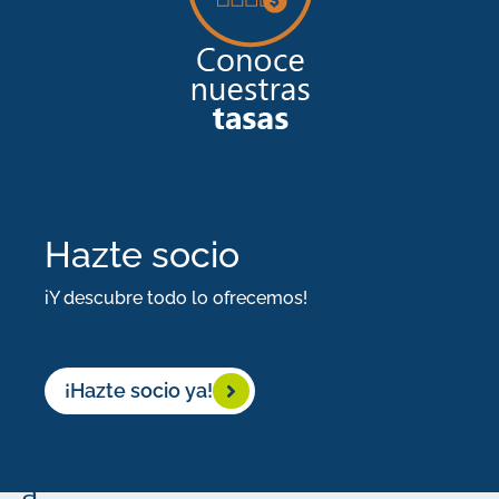
universidad,
tu
primer
auto,
y
otras
Hazte socio
metas
que
iY descubre todo lo ofrecemos!
tienes
en
¡Hazte socio ya!
mente?
¡Empieza
a