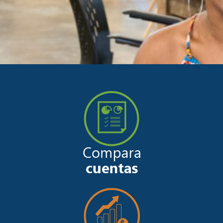
Cuenta
de
Ahorros
Para
Jóvenes
¿Pensando
en
la