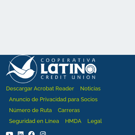
Descargar Acrobat Reader
Noticias
Anuncio de Privacidad para Socios
Número de Ruta
Carreras
Seguridad en Línea
HMDA
Legal