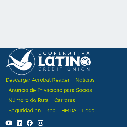
Descargar Acrobat Reader
Noticias
Anuncio de Privacidad para Socios
Número de Ruta
Carreras
Seguridad en Línea
HMDA
Legal