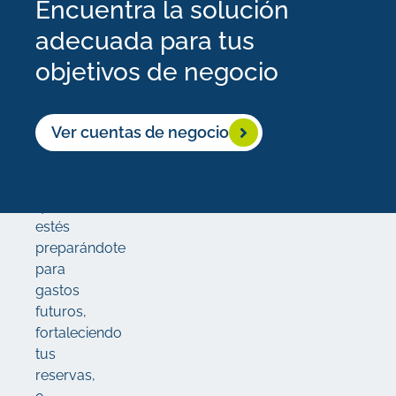
Encuentra la solución
acceder
adecuada para tus
a
tus
objetivos de negocio
fondos
cuando
los
Ver cuentas de negocio
necesites.
Ya
sea
que
estés
preparándote
para
gastos
futuros,
fortaleciendo
tus
reservas,