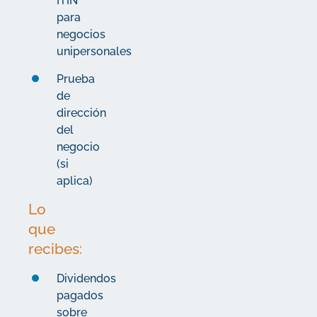
ITIN
para
negocios
unipersonales
Prueba
de
dirección
del
negocio
(si
aplica)
Lo
que
recibes:
Dividendos
pagados
sobre