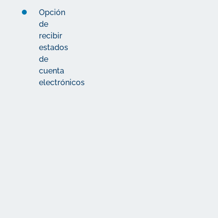
Opción
de
recibir
estados
de
cuenta
electrónicos
La letra
pequeña
Los detalles
importantes