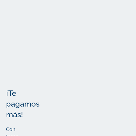
La letra
pequeña
Más
Los detalles
importantes
¡Te
pagamos
más!
Con