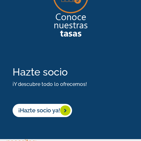
enviar
dinero
al
extranjero?
Adquiere
una
Hazte socio
Cuenta
Cash
iY descubre todo lo ofrecemos!
hoy
mismo.
¡Hazte socio ya!
Lo
que