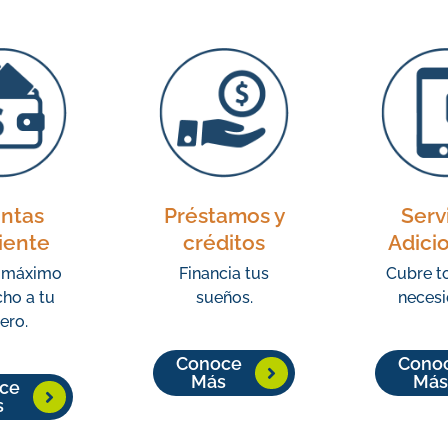
ntas
Préstamos y
Serv
iente
créditos
Adici
l máximo
Financia tus
Cubre t
ho a tu
sueños.
necesi
ero.
Conoce
Cono
Más
Más
ce
s