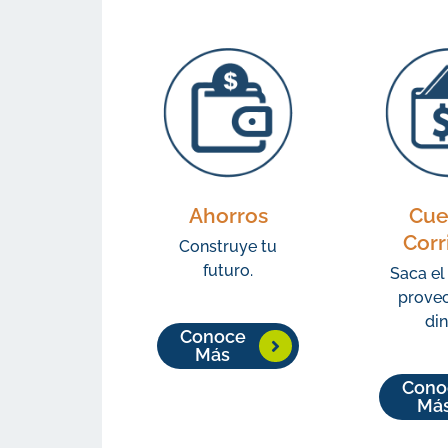
Ahorros
Cue
Corr
Construye tu
futuro.
Saca e
provec
din
Conoce
Más
Cono
Má