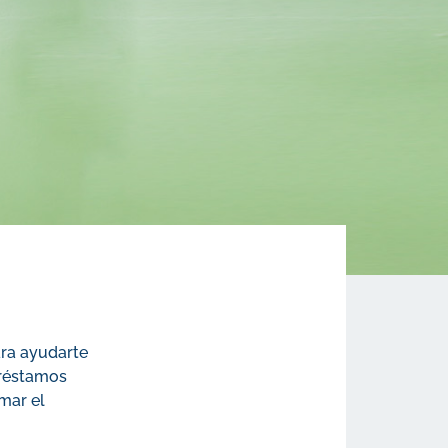
ara ayudarte
préstamos
mar el