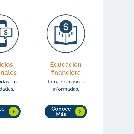
icios
Educación
onales
financiera
odas tus
Toma decisiones
dades.
informadas.
ce
Conoce
Más