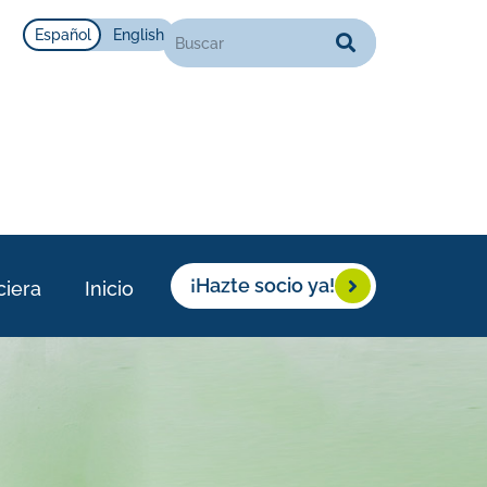
Español
English
¡Hazte socio ya!
ciera
Inicio