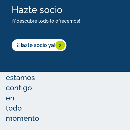
que
Hazte socio
puede
iY descubre todo lo ofrecemos!
ser
un
¡Hazte socio ya!
proceso
de
inmigración,
estamos
contigo
en
todo
momento