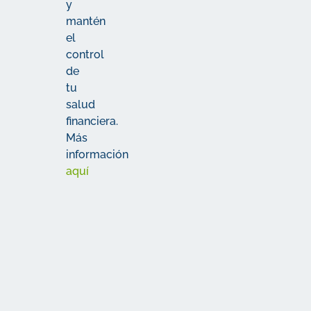
y
mantén
el
control
de
tu
salud
financiera.
Más
información
aquí
La letra
pequeña
Más
Los detalles