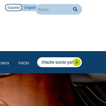
Español
English
¡Hazte socio ya!
ciera
Inicio