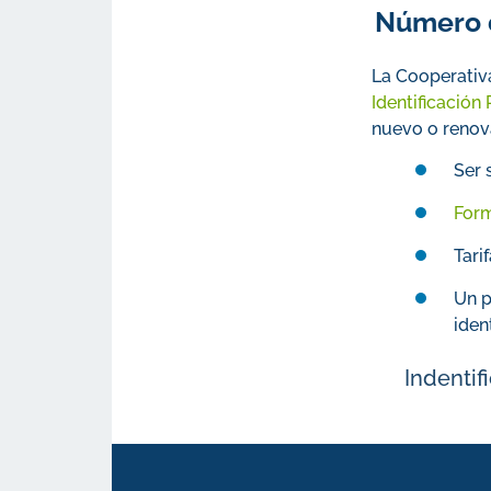
Número d
La Cooperativa
Identificación
nuevo o renova
Ser 
Form
Tari
Un p
iden
Indentif