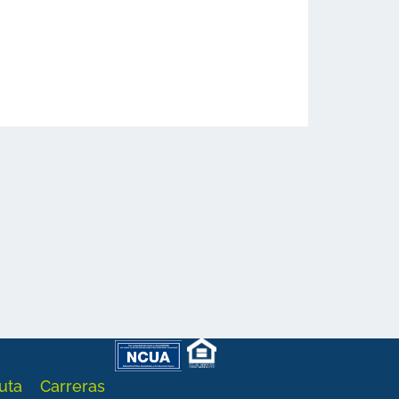
uta
Carreras